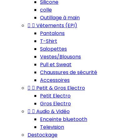
Silicone
colle
Outillage à main


Vêtements (EPI)
Pantalons
T-Shirt
Salopettes
Vestes/Blousons
Pull et Sweat
Chaussures de sécurité
Accessoires


Petit & Gros Electro
Petit Electro
Gros Electro


Audio & Vidéo
Enceinte bluetooth
Television
Destockage