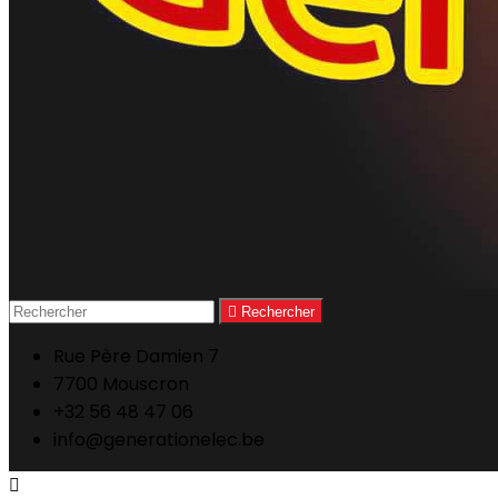

Rechercher
Rue Père Damien 7
7700 Mouscron
+32 56 48 47 06
info@generationelec.be
