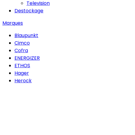
Television
Destockage
Marques
Blaupunkt
Cimco
Cofra
ENERGIZER
ETHOS
Hager
Herock