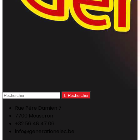

Rechercher
Rue Père Damien 7
7700 Mouscron
+32 56 48 47 06
info@generationelec.be