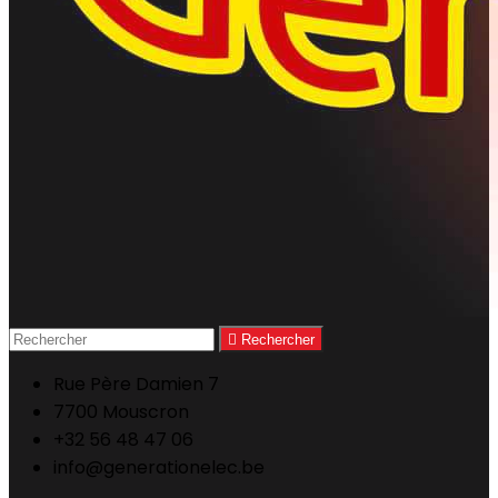

Rechercher
Rue Père Damien 7
7700 Mouscron
+32 56 48 47 06
info@generationelec.be