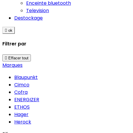
Enceinte bluetooth
Television
Destockage

ok
Filtrer par

Effacer tout
Marques
Blaupunkt
Cimco
Cofra
ENERGIZER
ETHOS
Hager
Herock