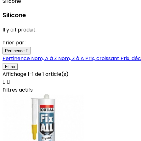
Silicone
Silicone
Il y a 1 produit.
Trier par :
Pertinence

Pertinence
Nom, A à Z
Nom, Z à A
Prix, croissant
Prix, dé
Filtrer
Affichage 1-1 de 1 article(s)


Filtres actifs