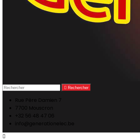

Rechercher
Rue Père Damien 7
7700 Mouscron
+32 56 48 47 06
info@generationelec.be
