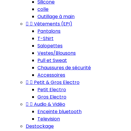
Silicone
colle
Outillage à main


Vêtements (EPI)
Pantalons
T-Shirt
Salopettes
Vestes/Blousons
Pull et Sweat
Chaussures de sécurité
Accessoires


Petit & Gros Electro
Petit Electro
Gros Electro


Audio & Vidéo
Enceinte bluetooth
Television
Destockage